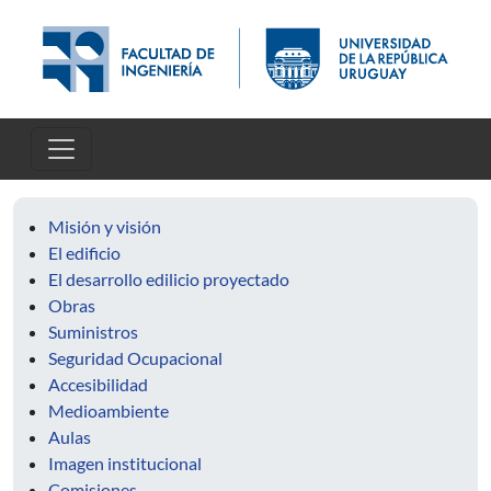
Pasar al contenido principal
Misión y visión
El edificio
El desarrollo edilicio proyectado
Obras
Suministros
Seguridad Ocupacional
Accesibilidad
Medioambiente
Aulas
Imagen institucional
Comisiones