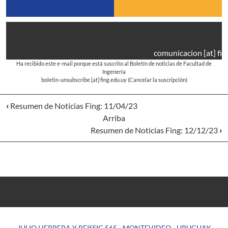
comunicacion
[at]
fin
Ha recibido este e-mail porque está suscrito al Boletín de noticias de Facultad de
Ingenería
boletin-unsubscribe
[at]
fing.edu.uy
(Cancelar la suscripción)
‹
Resumen de Noticias Fing: 11/04/23
Arriba
Resumen de Noticias Fing: 12/12/23
›
JULIO HERRERA Y REISSIG 565 - MONTEVIDEO - URUGUAY