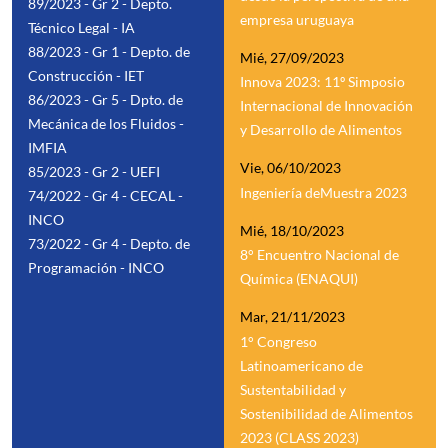
89/2023 - Gr 2 - Depto.
empresa uruguaya
Técnico Legal - IA
88/2023 - Gr 1 - Depto. de
Mié, 27/09/2023
Construcción - IET
Innova 2023: 11º Simposio
86/2023 - Gr 5 - Dpto. de
Internacional de Innovación
Mecánica de los Fluidos -
y Desarrollo de Alimentos
IMFIA
Vie, 06/10/2023
85/2023 - Gr 2 - UEFI
Ingeniería deMuestra 2023
74/2022 - Gr 4 - CECAL -
INCO
Mié, 18/10/2023
73/2022 - Gr 4 - Depto. de
8° Encuentro Nacional de
Programación - INCO
Química (ENAQUI)
Mar, 21/11/2023
1° Congreso
Latinoamericano de
Sustentabilidad y
Sostenibilidad de Alimentos
2023 (CLASS 2023)