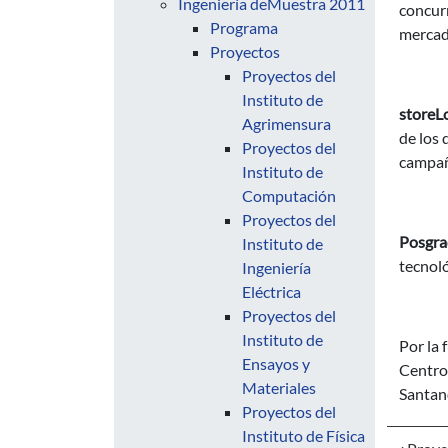
Ingeniería deMuestra 2011
concurr
Programa
mercad
Proyectos
Proyectos del
Instituto de
storeL
Agrimensura
de los 
Proyectos del
campañ
Instituto de
Computación
Proyectos del
Posgra
Instituto de
tecnoló
Ingeniería
Eléctrica
Proyectos del
Instituto de
Por la 
Ensayos y
Centro
Materiales
Santan
Proyectos del
Instituto de Física