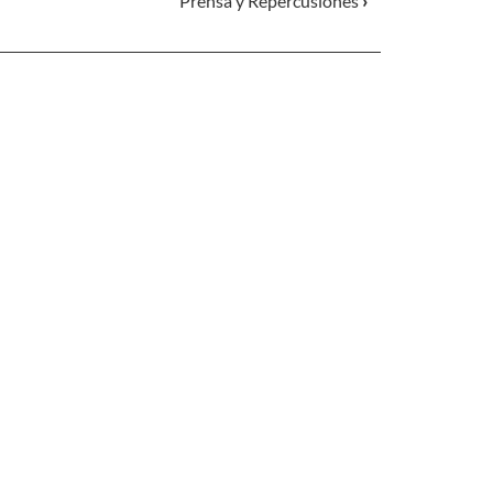
Prensa y Repercusiones
›