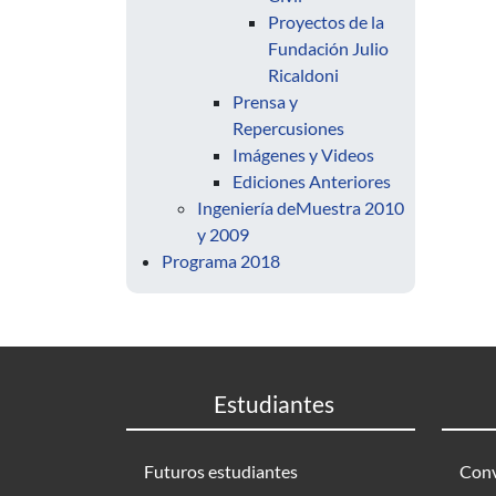
Proyectos de la
Fundación Julio
Ricaldoni
Prensa y
Repercusiones
Imágenes y Videos
Ediciones Anteriores
Ingeniería deMuestra 2010
y 2009
Programa 2018
Estudiantes
Futuros estudiantes
Conv