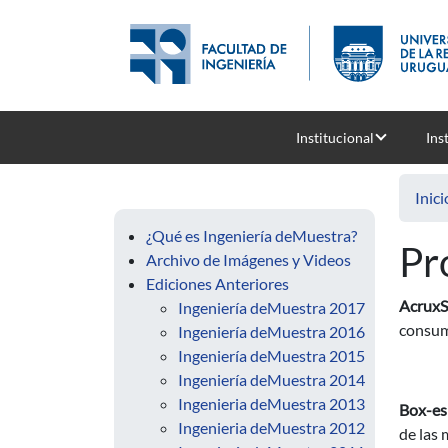
Pasar al contenido principal
Institucional
Ins
Inici
¿Qué es Ingeniería deMuestra?
Pr
Archivo de Imágenes y Videos
Ediciones Anteriores
AcruxS
Ingeniería deMuestra 2017
consum
Ingeniería deMuestra 2016
Ingeniería deMuestra 2015
Ingeniería deMuestra 2014
Ingenieria deMuestra 2013
Box-es
Ingenieria deMuestra 2012
de las 