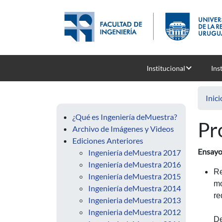
Pasar al contenido principal
Institucional
Ins
Inici
¿Qué es Ingeniería deMuestra?
Pr
Archivo de Imágenes y Videos
Ediciones Anteriores
Ensayo
Ingeniería deMuestra 2017
Ingeniería deMuestra 2016
Re
Ingeniería deMuestra 2015
mo
Ingeniería deMuestra 2014
re
Ingenieria deMuestra 2013
Ingenieria deMuestra 2012
De