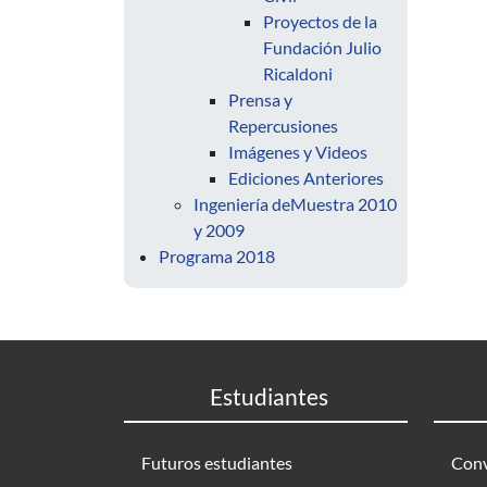
Proyectos de la
Fundación Julio
Ricaldoni
Prensa y
Repercusiones
Imágenes y Videos
Ediciones Anteriores
Ingeniería deMuestra 2010
y 2009
Programa 2018
Estudiantes
Futuros estudiantes
Conv