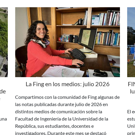
La Fing en los medios: julio 2026
FI
 de
l
Compartimos con la comunidad de Fing algunas de
e
las notas publicadas durante julio de 2026 en
distintos medios de comunicación sobre la
El 
 una
Facultad de Ingeniería de la Universidad de la
est
República, sus estudiantes, docentes e
Uni
investigadores. Durante este mes se destacó
pri
as
especialmente la repercusión del proyecto Fórmula
etap
SAE H2 Uruguay y el nombramiento de Paola
Cha