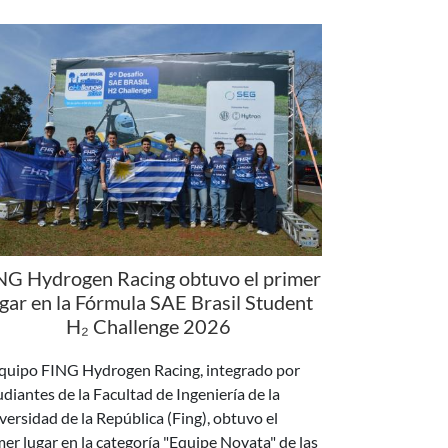
NG Hydrogen Racing obtuvo el primer
ugar en la Fórmula SAE Brasil Student
H₂ Challenge 2026
equipo FING Hydrogen Racing, integrado por
udiantes de la Facultad de Ingeniería de la
versidad de la República (Fing), obtuvo el
mer lugar en la categoría "Equipe Novata" de las
as clasificatorias de la 5.ª SAE Brasil Student H₂
llenge, en la que compiten equipos