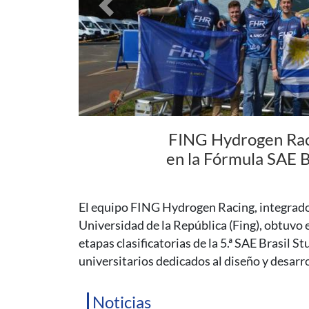
Previous
Coloquio de Fí
supermasivo del c
En esta charla, el Dr. Gastón Gilbert hará un
explicará qué se ha aprendido de estos astro
horas.
Noticias