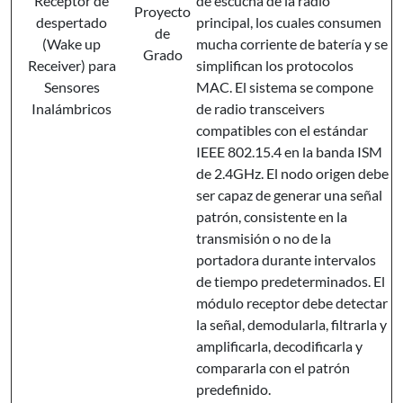
Receptor de
de escucha de la radio
Proyecto
despertado
principal, los cuales consumen
de
(Wake up
mucha corriente de batería y se
Grado
Receiver) para
simplifican los protocolos
Sensores
MAC. El sistema se compone
Inalámbricos
de radio transceivers
compatibles con el estándar
IEEE 802.15.4 en la banda ISM
de 2.4GHz. El nodo origen debe
ser capaz de generar una señal
patrón, consistente en la
transmisión o no de la
portadora durante intervalos
de tiempo predeterminados. El
módulo receptor debe detectar
la señal, demodularla, filtrarla y
amplificarla, decodificarla y
compararla con el patrón
predefinido.