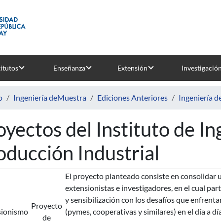
titutos
Enseñanza
Extensión
Investigació
o
Ingeniería deMuestra
Ediciones Anteriores
Ingeniería 
oyectos del Instituto de I
oducción Industrial
El proyecto planteado consiste en consolidar 
extensionistas e investigadores, en el cual pa
y sensibilización con los desafíos que enfrent
Proyecto
sionismo
(pymes, cooperativas y similares) en el día a dí
de