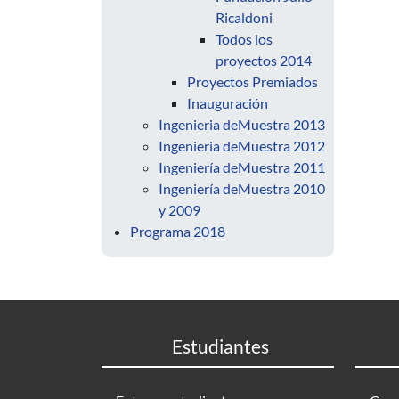
Ricaldoni
Todos los
proyectos 2014
Proyectos Premiados
Inauguración
Ingenieria deMuestra 2013
Ingenieria deMuestra 2012
Ingeniería deMuestra 2011
Ingeniería deMuestra 2010
y 2009
Programa 2018
Estudiantes