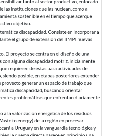
nsibilizar tanto al sector productivo, enfocado
 las instituciones que las nuclean, como al
ramienta sostenible en el tiempo que acerque
ctivo objetivo.
 temática discapacidad. Consiste en incorporar a
elante el grupo de extensión del IIMPI nuevas
o. El proyecto se centra en el diseño de una
as con alguna discapacidad motriz, inicialmente
 que requieren de éstas para actividades de
, siendo posible, en etapas posteriores extender
te proyecto generar un espacio de trabajo que
 temática discapacidad, buscando orientar
ferentes problemáticas que enfrentan diariamente
a la valorización energética de los residuos
Waste to energy) de la región en procesar
locará a Uruguay en la vanguardia tecnológica y
bien la quema directa parece en principio una