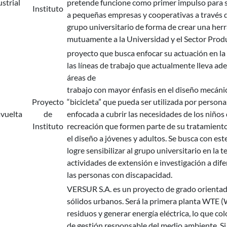
strial
pretende funcione como primer impulso para se
Instituto
a pequeñas empresas y cooperativas a través de
grupo universitario de forma de crear una her
mutuamente a la Universidad y el Sector Produ
proyecto que busca enfocar su actuación en la
las líneas de trabajo que actualmente lleva ad
áreas de
trabajo con mayor énfasis en el diseño mecánic
Proyecto
“bicicleta” que pueda ser utilizada por person
vuelta
de
enfocada a cubrir las necesidades de los niños
Instituto
recreación que formen parte de su tratamiento
el diseño a jóvenes y adultos. Se busca con es
logre sensibilizar al grupo universitario en la
actividades de extensión e investigación a di
las personas con discapacidad.
VERSUR S.A. es un proyecto de grado orientado 
sólidos urbanos. Será la primera planta WTE (
residuos y generar energía eléctrica, lo que co
de gestión responsable del medio ambiente. Si 