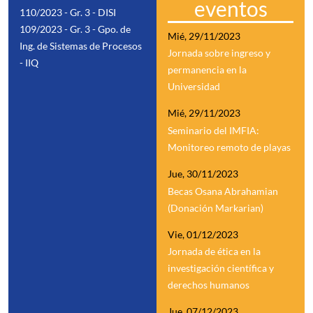
eventos
110/2023 - Gr. 3 - DISI
109/2023 - Gr. 3 - Gpo. de
Mié, 29/11/2023
Ing. de Sistemas de Procesos
Jornada sobre ingreso y
- IIQ
permanencia en la
Universidad
Mié, 29/11/2023
Seminario del IMFIA:
Monitoreo remoto de playas
Jue, 30/11/2023
Becas Osana Abrahamian
(Donación Markarian)
Vie, 01/12/2023
Jornada de ética en la
investigación científica y
derechos humanos
Jue, 07/12/2023