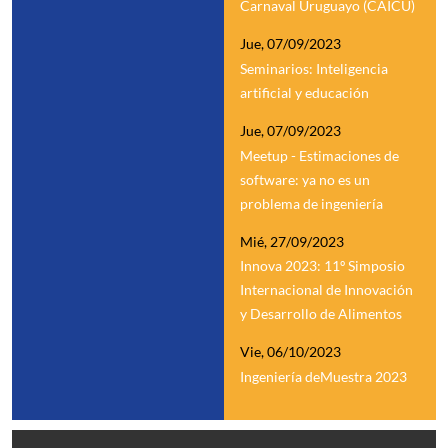
Carnaval Uruguayo (CAICU)
Jue, 07/09/2023
Seminarios: Inteligencia
artificial y educación
Jue, 07/09/2023
Meetup - Estimaciones de
software: ya no es un
problema de ingeniería
Mié, 27/09/2023
Innova 2023: 11º Simposio
Internacional de Innovación
y Desarrollo de Alimentos
Vie, 06/10/2023
Ingeniería deMuestra 2023