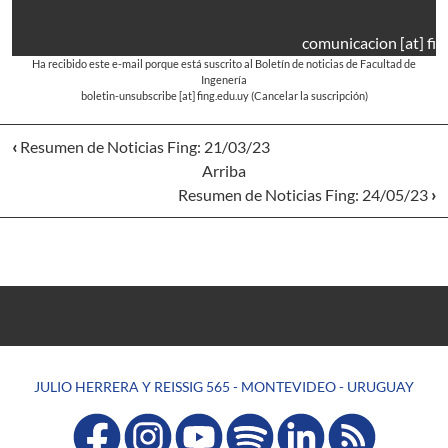
comunicacion
[at]
fin
Ha recibido este e-mail porque está suscrito al Boletín de noticias de Facultad de
Ingenería
boletin-unsubscribe
[at]
fing.edu.uy
(Cancelar la suscripción)
‹
Resumen de Noticias Fing: 21/03/23
Arriba
Resumen de Noticias Fing: 24/05/23
›
JULIO HERRERA Y REISSIG 565 - MONTEVIDEO - URUGUAY