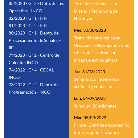
83/2023 - Gr 2 - Dpto. de Inv.
Jornada de Avances en
Operativa - INCO
Diseño y Tecnología del
82/2023 - Gr 1 - IFFI
Hormigón
81/2023 - Gr 2 - IFFI
Mié, 30/08/2023
80/2023 - Gr 1 - Depto. de
Transición energética en
Procesamiento de Señales -
Uruguay: el Hidrógeno verde
IIE
y las baterías desde una
79/2023 - Gr 2 - Centro de
mirada electroquímica
Cálculo - INCO
74/2022 - Gr 4 - CECAL -
Jue, 31/08/2023
INCO
Seminarios: Inteligencia
73/2022 - Gr 4 - Depto. de
artificial y educación
Programación - INCO
Lun, 04/09/2023
Sumo.uy: 20 ediciones
Mar, 05/09/2023
Primer Congreso Académico
Interdisciplinario sobre