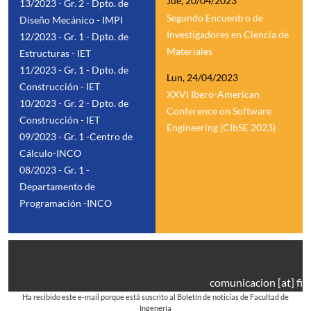
Jue, 20/04/2023
13/2023 - Gr. 2 - Dpto. de
Segundo Encuentro de
Diseño Mecánico - IMPI
Investigadores en Ciencia de
12/2023 - Gr. 1 - Dpto. de
Materiales
Estructuras - IET
11/2023 - Gr. 1 - Dpto. de
Lun, 24/04/2023
Construcción - IET
XXVI Ibero-American
10/2023 - Gr. 2 - Dpto. de
Conference on Software
Construcción - IET
Engineering (CIbSE 2023)
09/2023 - Gr. 1 -Centro de
Cálculo-INCO
08/2023 - Gr. 1 -
Departamento de
Programación -INCO
comunicacion
[at]
fin
Ha recibido este e-mail porque está suscrito al Boletín de noticias de Facultad de
Ingenería