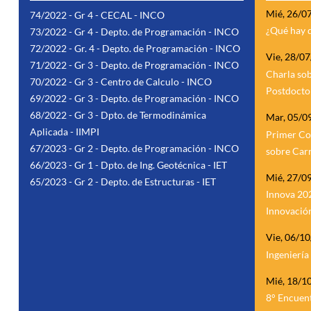
Mié, 26/0
74/2022 - Gr 4 - CECAL - INCO
¿Qué hay 
73/2022 - Gr 4 - Depto. de Programación - INCO
72/2022 - Gr. 4 - Depto. de Programación - INCO
Vie, 28/0
71/2022 - Gr 3 - Depto. de Programación - INCO
Charla so
70/2022 - Gr 3 - Centro de Calculo - INCO
Postdocto
69/2022 - Gr 3 - Depto. de Programación - INCO
68/2022 - Gr 3 - Dpto. de Termodinámica
Mar, 05/0
Aplicada - IIMPI
Primer Co
67/2023 - Gr 2 - Depto. de Programación - INCO
sobre Car
66/2023 - Gr 1 - Dpto. de Ing. Geotécnica - IET
Mié, 27/0
65/2023 - Gr 2 - Depto. de Estructuras - IET
Innova 202
Innovación
Vie, 06/1
Ingenierí
Mié, 18/1
8° Encuen