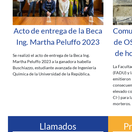
Acto de entrega de la Beca
Comun
Ing. Martha Peluffo 2023
de OS
de h
Se realizó el acto de entrega de la Beca Ing.
Martha Peluffo 2023 a la ganadora Isabella
La Faculta
Buschiazzo, estudiante avanzada de Ingeniería
(FADU) y l
Química de la Universidad de la República.
emitieron 
consecuenc
elevado co
Cl-) para 
morteros.
Llamados
P