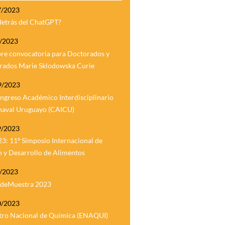
7/2023
detrás del ChatGPT?
7/2023
bre convocatoria para Doctorados y
rados Marie Sklodowska Curie
9/2023
ngreso Académico Interdisciplinario
naval Uruguayo (CAICU)
9/2023
3: 11º Simposio Internacional de
 y Desarrollo de Alimentos
0/2023
a deMuestra 2023
0/2023
tro Nacional de Química (ENAQUI)