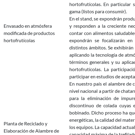
hortofrutícolas. En particular
gama (listos para consumir).
En el stand, se expondrán produ
Envasado en atmósfera
y responden a la creciente ne
modificada de productos
contar con alimentos saludable
hortofrutícolas
expondrán se focalizarán en
distintos ámbitos. Se exhibirá
aplicando la tecnología de atmó
términos generales y su aplica
hortofrutícolas. La participac
participar en estudios de acept
En nuestro país el alambre de 
nivel nacional a partir de chata
para la eliminación de impur
discontinuo de colada cuyas e
bobinado. Dicho proceso ha que
energéticas, la calidad del mat
Planta de Reciclado y
los equipos. La capacidad actual
Elaboración de Alambre de
capacidad máxima de la trefilad